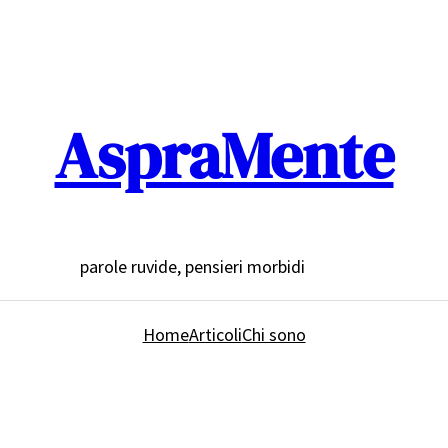
AspraMente
parole ruvide, pensieri morbidi
Home
Articoli
Chi sono