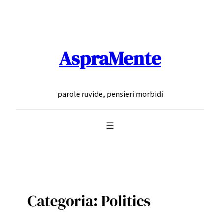
Vai
al
contenuto
AspraMente
parole ruvide, pensieri morbidi
Categoria:
Politics