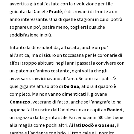
avvertita già dall’estate con la rivoluzione gentile
guidata da Daniele
Pradè
, è di trovarsi di fronte a un
anno interessante. Una di quelle stagioni in cui si potrà
sognare un po’, patire meno, togliersi qualche
soddisfazione in più.
Intanto la difesa. Solida, affiatata, anche un po’
all’antica, ma di sicuro un toccasana per le coronarie di
tifosi troppo abituati negli anni passati a convivere con
un patema d’animo costante, ogni volta che gli
avversari si avvicinavano all’area. Se poi tra i pali c’è
quel gigante affusolato di
De Gea
, allora il quadro è
completo. Ma non vanno dimenticati il giovane
Comuzzo
, veterano di fatto, anche se l’anagrafe lo ha
appena fatto uscire dall’adolescenza e capitan
Ranieri
,
un ragazzo dalla grinta stile Partenio anni ’80 che tiene
alla maglia come pochi altri. Ai lati
Dodò
e
Gosens
, il
samba e l’andante con brio, il tropicale e il nordico.