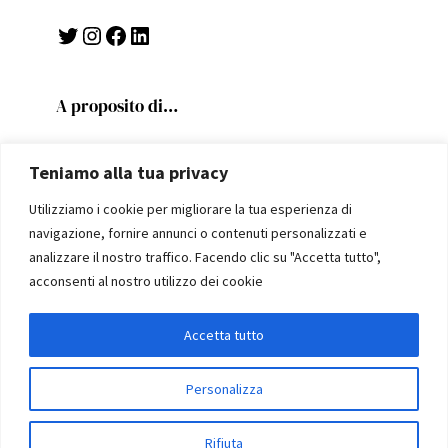
Twitter
Instagram
Facebook
LinkedIn
A proposito di…
Politics
Teniamo alla tua privacy
Fiorentina
Scritture
Utilizziamo i cookie per migliorare la tua esperienza di
Viaggi e scoperte
navigazione, fornire annunci o contenuti personalizzati e
Utilità
analizzare il nostro traffico. Facendo clic su "Accetta tutto",
Home
acconsenti al nostro utilizzo dei cookie
Chi sono
Articoli
Accetta tutto
Personalizza
Copyright 2023 | A WordPress Theme By
SuperbThemes
Rifiuta