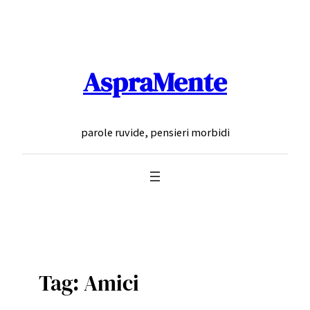
Vai
al
contenuto
AspraMente
parole ruvide, pensieri morbidi
Tag:
Amici