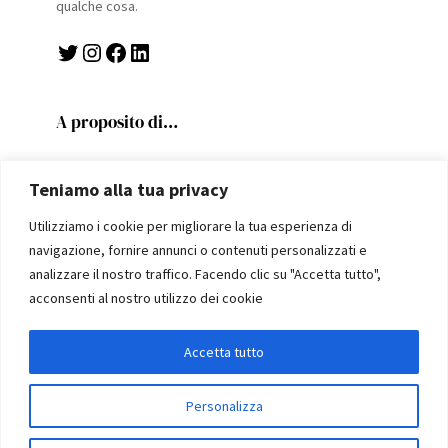
qualche cosa.
Twitter
Instagram
Facebook
LinkedIn
A proposito di…
Politics
Teniamo alla tua privacy
Fiorentina
Scritture
Utilizziamo i cookie per migliorare la tua esperienza di
Viaggi e scoperte
navigazione, fornire annunci o contenuti personalizzati e
Utilità
analizzare il nostro traffico. Facendo clic su "Accetta tutto",
Home
acconsenti al nostro utilizzo dei cookie
Chi sono
Articoli
Accetta tutto
Personalizza
Copyright 2023 | A WordPress Theme By
SuperbThemes