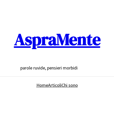
AspraMente
parole ruvide, pensieri morbidi
Home
Articoli
Chi sono