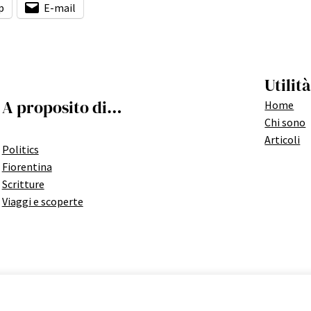
p
E-mail
Utilità
A proposito di…
Home
Chi sono
Articoli
Politics
Fiorentina
Scritture
Viaggi e scoperte
Copyright 2023 | A WordPress Theme By
SuperbThemes