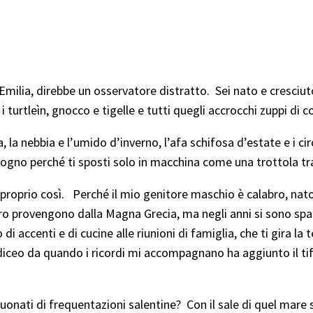
Emilia, direbbe un osservatore distratto. Sei nato e cresciuto
, i turtleìn, gnocco e tigelle e tutti quegli accrocchi zuppi d
a nebbia e l’umido d’inverno, l’afa schifosa d’estate e i circ
n sogno perché ti sposti solo in macchina come una trottola tra
 proprio così. Perché il mio genitore maschio è calabro, nato
 loro provengono dalla Magna Grecia, ma negli anni si sono spa
i accenti e di cucine alle riunioni di famiglia, che ti gira la 
eo da quando i ricordi mi accompagnano ha aggiunto il tifo 
uonati di frequentazioni salentine? Con il sale di quel mare st