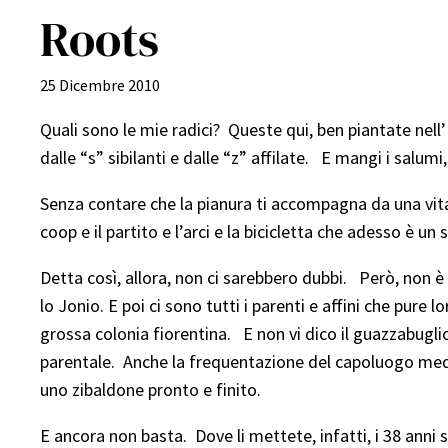
Roots
25 Dicembre 2010
Quali sono le mie radici? Queste qui, ben piantate nell’
dalle “s” sibilanti e dalle “z” affilate. E mangi i salumi
Senza contare che la pianura ti accompagna da una vita, l
coop e il partito e l’arci e la bicicletta che adesso è u
Detta così, allora, non ci sarebbero dubbi. Però, non è
lo Jonio. E poi ci sono tutti i parenti e affini che pure
grossa colonia fiorentina. E non vi dico il guazzabuglio d
parentale. Anche la frequentazione del capoluogo medic
uno zibaldone pronto e finito.
E ancora non basta. Dove li mettete, infatti, i 38 anni s