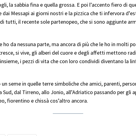
li scogli, la sabbia fina e quella grossa. E poi l’accento fiero
e dai Messapi ai giorni nostri e la pizzica che ti infervora d’e
ù di tutti, il recente sole partenopeo, che si sono aggiunte a
ho da nessuna parte, ma ancora di più che le ho in molti posti
sce, si vive, gli alberi del cuore e degli affetti mettono rad
ti insieme, i pezzi di vita che con loro condividi diventano la li
un seme in quelle terre simboliche che amici, parenti, pers
 Sud, dal Tirreno, allo Jonio, all’Adriatico passando per gli a
o, fiorentino e chissà cos’altro ancora.